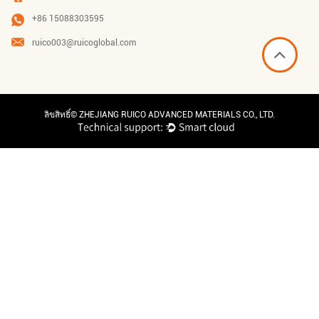
+86 15088303595
ruico003@ruicoglobal.com
ลิขสิทธิ์©
ZHEJIANG RUICO ADVANCED MATERIALS CO., LTD.