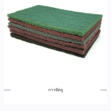
กาวขัดถู