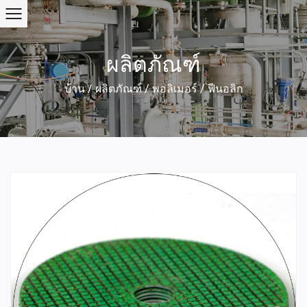
ผลิตภัณฑ์
บ้าน
/
ผลิตภัณฑ์
/
พอลิเมอร์
/
ฟีนอลิก