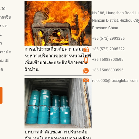
Ltd
No.188, Liangshan Road, L
เทศจีน
Nanxun District, Huzhou Cit
5 จด
Province, China
น
+86 (572) 2903236
ร
การอภิปรายเกี่ยวกับความสมดุล
+86 (572) 2905222
้างนัก
ระหว่างปริมาณของสารหน่วงไฟที่
+86 15088303595
วม 35
เพิ่มเข้ามาและประสิทธิภาพของ
ผ้าม่าน
นด
+86 15088303595
ruico003@ruicoglobal.com
บทบาทสำคัญของการปรับระดับ
ตัวแทนในอุตสาหกรรมการเคลือบ