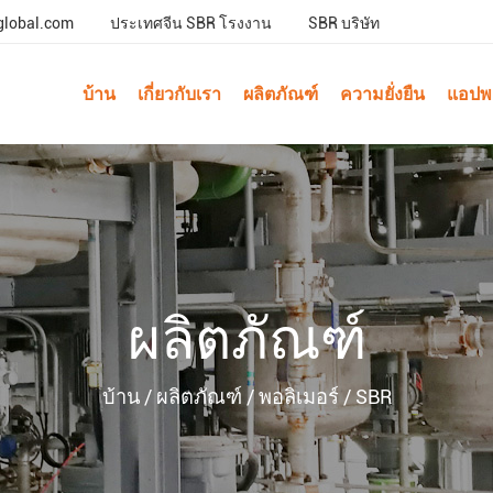
global.com
ประเทศจีน SBR โรงงาน
SBR บริษัท
บ้าน
เกี่ยวกับเรา
ผลิตภัณฑ์
ความยั่งยืน
แอปพล
ผลิตภัณฑ์
บ้าน
/
ผลิตภัณฑ์
/
พอลิเมอร์
/
SBR