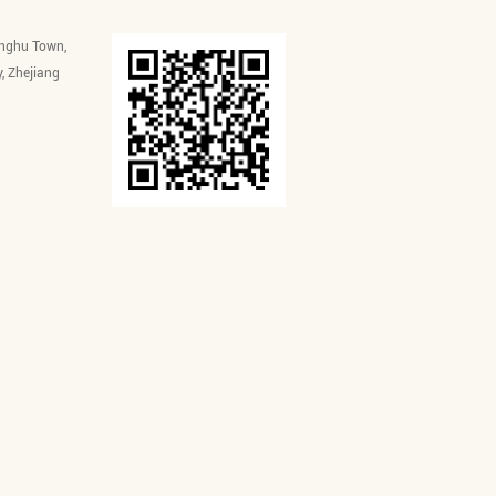
inghu Town,
y, Zhejiang