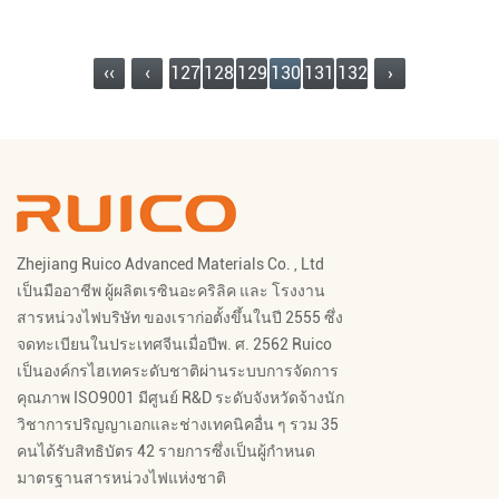
‹‹
‹
127
128
129
130
131
132
›
Zhejiang Ruico Advanced Materials Co. , Ltd
เป็นมืออาชีพ
ผู้ผลิตเรซินอะคริลิค
และ
โรงงาน
สารหน่วงไฟ
บริษัท ของเราก่อตั้งขึ้นในปี 2555 ซึ่ง
จดทะเบียนในประเทศจีนเมื่อปีพ. ศ. 2562 Ruico
เป็นองค์กรไฮเทคระดับชาติผ่านระบบการจัดการ
คุณภาพ ISO9001 มีศูนย์ R&D ระดับจังหวัดจ้างนัก
วิชาการปริญญาเอกและช่างเทคนิคอื่น ๆ รวม 35
คนได้รับสิทธิบัตร 42 รายการซึ่งเป็นผู้กำหนด
มาตรฐานสารหน่วงไฟแห่งชาติ